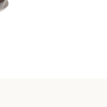
prix :
3,00 €
à
5,90 €