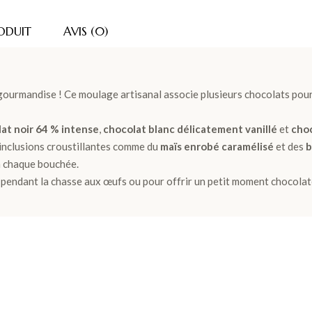
ODUIT
AVIS (0)
ourmandise ! Ce moulage artisanal associe plusieurs chocolats pour
at noir 64 % intense
,
chocolat blanc délicatement vanillé
et
choc
es inclusions croustillantes comme du
maïs enrobé caramélisé
et des
b
à chaque bouchée.
r pendant la chasse aux œufs ou pour offrir un petit moment chocolat