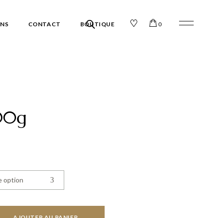
ONS
CONTACT
BOUTIQUE
0
Chocolats
Confiseries
00g
e option
AJOUTER AU PANIER