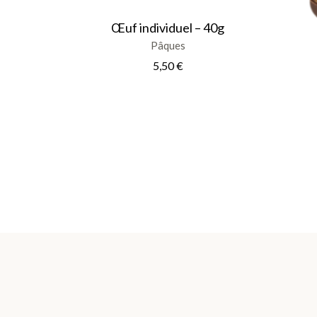
page
du
Œuf individuel – 40g
produit
Pâques
5,50
€