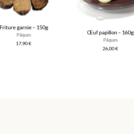
sur
la
page
du
produit
Friture garnie – 150g
Œuf papillon – 160g
Pâques
Pâques
17,90
€
26,00
€