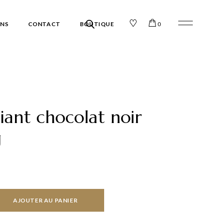
ONS
CONTACT
BOUTIQUE
0
Chocolats
Confiseries
iant chocolat noir
g
r 64% - 210g quantity
AJOUTER AU PANIER