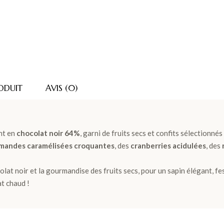
ODUIT
AVIS (0)
nt en
chocolat noir 64%
, garni de fruits secs et confits sélectionnés
mandes caramélisées croquantes
, des
cranberries acidulées
, des
olat noir et la gourmandise des fruits secs, pour un sapin élégant, fe
t chaud !