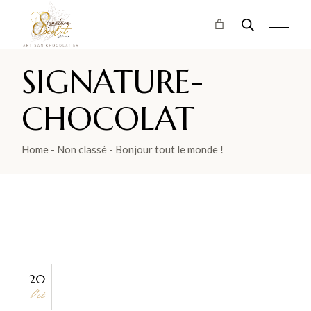
Skip
to
the
content
SIGNATURE-
CHOCOLAT
Home
Non classé
Bonjour tout le monde !
20
Oct